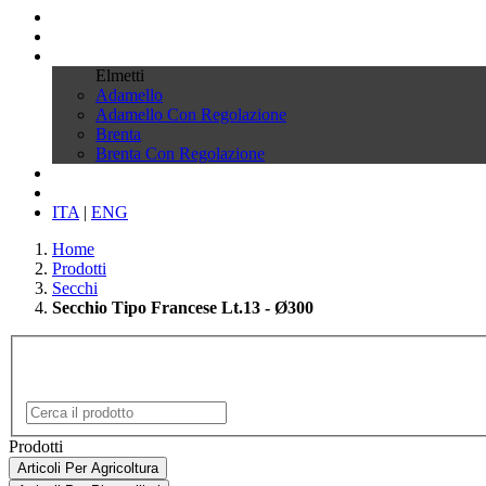
profilo
Prodotti
Certificati
Elmetti
Adamello
Adamello Con Regolazione
Brenta
Brenta Con Regolazione
News
Contatti
ITA
|
ENG
Home
Prodotti
Secchi
Secchio Tipo Francese Lt.13 - Ø300
Prodotti
Articoli Per Agricoltura