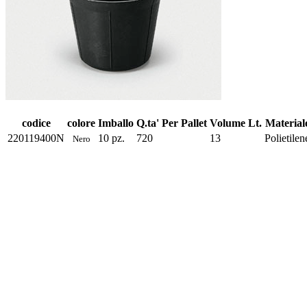
codice
colore
Imballo
Q.ta' Per Pallet
Volume Lt.
Material
220119400N
10 pz.
720
13
Polietilen
Nero